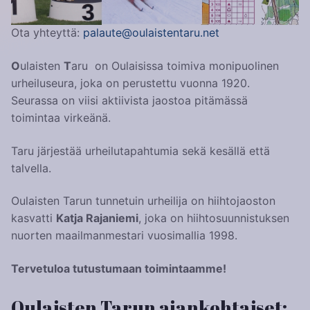
Ota yhteyttä:
palaute@oulaistentaru.net
O
ulaisten
T
aru on Oulaisissa toimiva monipuolinen
urheiluseura, joka on perustettu vuonna 1920.
Seurassa on viisi aktiivista jaostoa pitämässä
toimintaa virkeänä.
Taru järjestää urheilutapahtumia sekä kesällä että
talvella.
Oulaisten Tarun tunnetuin urheilija on hiihtojaoston
kasvatti
Katja Rajaniemi
, joka on hiihtosuunnistuksen
nuorten maailmanmestari vuosimallia 1998.
Tervetuloa tutustumaan toimintaamme!
Oulaisten Tarun ajankohtaiset: