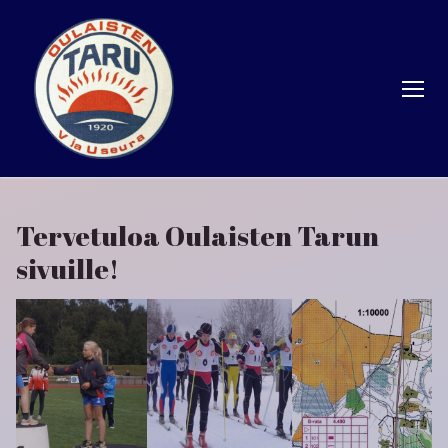
Hyppää
sisältöön
Tervetuloa Oulaisten Tarun
sivuille!