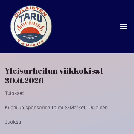
Hyppää
sisältöön
Yleisurheilun viikkokisat
30.6.2026
Tulokset
Kilpailun sponsorina toimi S-Market, Oulainen
Juoksu