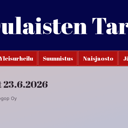
ulaisten Ta
Yleisurheilu
Suunnistus
Naisjaosto
J
t 23.6.2026
Logop Oy