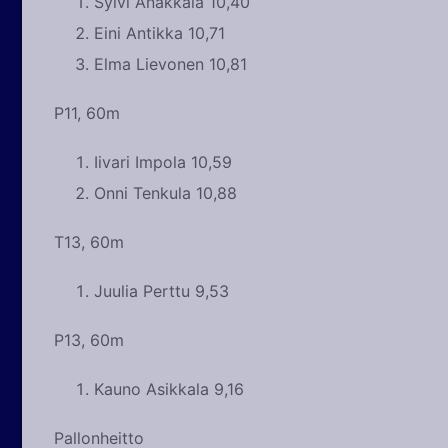
Sylvi Änäkkälä 10,40
Eini Antikka 10,71
Elma Lievonen 10,81
P11, 60m
Iivari Impola 10,59
Onni Tenkula 10,88
T13, 60m
Juulia Perttu 9,53
P13, 60m
Kauno Asikkala 9,16
Pallonheitto