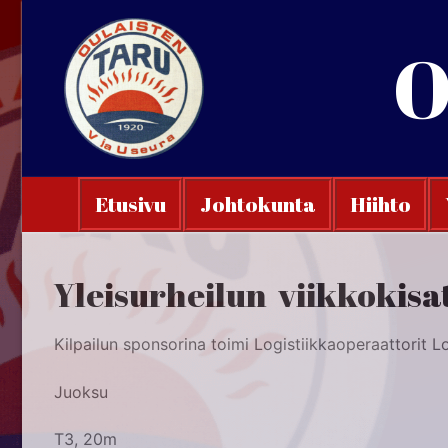
Hyppää
sisältöön
O
Etusivu
Johtokunta
Hiihto
Yleisurheilun viikkokisa
Kilpailun sponsorina toimi Logistiikkaoperaattorit 
Juoksu
T3, 20m