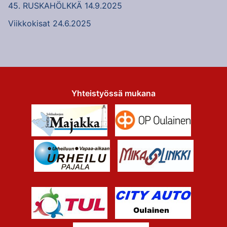
45. RUSKAHÖLKKÄ 14.9.2025
Viikkokisat 24.6.2025
Yhteistyössä mukana