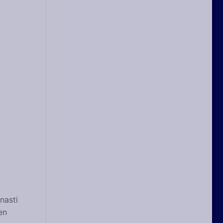
nasti
en