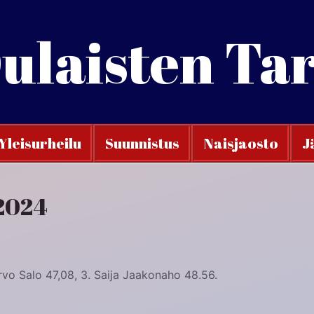
ulaisten Ta
Yleisurheilu
Suunnistus
Naisjaosto
J
2024
ervo Salo 47,08, 3. Saija Jaakonaho 48.56.