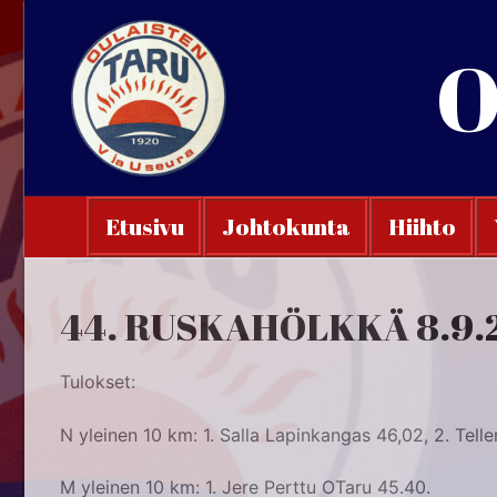
Hyppää
sisältöön
O
Etusivu
Johtokunta
Hiihto
44. RUSKAHÖLKKÄ 8.9.
Tulokset:
N yleinen 10 km: 1. Salla Lapinkangas 46,02, 2. Tell
M yleinen 10 km: 1. Jere Perttu OTaru 45.40.