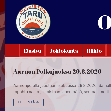
Hyppää
sisältöön
O
Etusivu
Johtokunta
Hiihto
Aarnon Polkujuoksu 29.8.2026
Aarnonpolulla juostaan elokuussa 29.8.2026. Samall
tapahtumasta julkaistaan lähempänä, seuraa ilmoitte
LUE LISÄÄ →