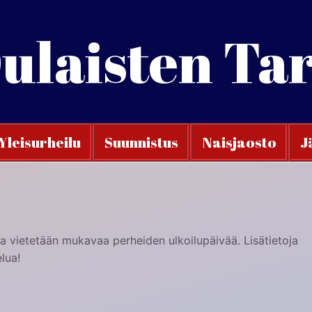
ulaisten Ta
Yleisurheilu
Suunnistus
Naisjaosto
J
a vietetään mukavaa perheiden ulkoilupäivää. Lisätietoja
lua!