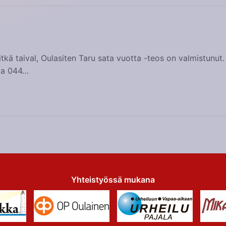
itkä taival, Oulasiten Taru sata vuotta -teos on valmistunut.
sta 044…
Yhteistyössä mukana