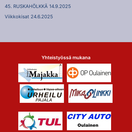
45. RUSKAHÖLKKÄ 14.9.2025
Viikkokisat 24.6.2025
Yhteistyössä mukana