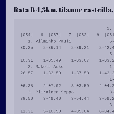
Rata B 4,3km, tilanne rasteilla,
                                  1. [060]   2. [063]   3. [069]   4. [070]   5. 
[054]   6. [067]   7. [062]   8. [061
   1. Vilminko Pauli               5-04.50    2-14.45    2-16.34    1-19.54    2-
30.25    2-36.14    2-39.21    2-42.4
                                   5-04.50    1-09.55    1-01.49    1-03.20    3-
10.31    1-05.49    1-03.07    1-03.2
   2. Mäkelä Asko                  1-03.42    1-14.11    1-16.01    2-20.19    1-
26.57    1-33.59    1-37.58    1-42.2
                                   1-03.42    2-10.29    2-01.50    5-04.18    1-
06.38    2-07.02    3-03.59    4-04.2
   3. Piirainen Seppo              3-04.19    3-15.09    3-19.56    5-27.19    3-
38.50    3-49.40    3-54.44    3-59.2
                                   3-04.19    3-10.50    7-04.47    8-07.23    5-
11.31    5-10.50    4-05.04    6-04.4