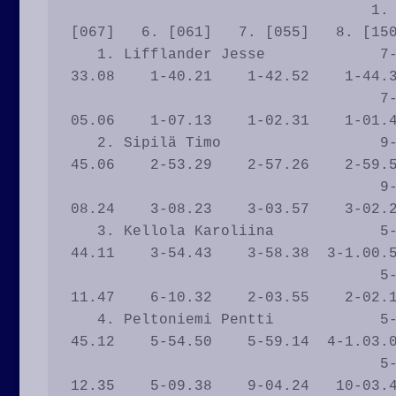
                                  1. [060]   2. [062]   3. [064]   4. [065]   5. 
[067]   6. [061]   7. [055]   8. [150
   1. Lifflander Jesse             7-07.11    1-11.16    7-22.17    2-28.02    1-
33.08    1-40.21    1-42.52    1-44.3
                                   7-07.11    1-04.05   12-11.01    1-05.45    1-
05.06    1-07.13    1-02.31    1-01.4
   2. Sipilä Timo                  9-11.09    8-18.27   11-30.10   10-36.42    4-
45.06    2-53.29    2-57.26    2-59.5
                                   9-11.09    3-07.18   13-11.43    4-06.32    2-
08.24    3-08.23    3-03.57    3-02.2
   3. Kellola Karoliina            5-07.10    7-15.47    4-21.01    6-32.24    3-
44.11    3-54.43    3-58.38  3-1.00.5
                                   5-07.10   10-08.37    5-05.14   10-11.23    4-
11.47    6-10.32    2-03.55    2-02.1
   4. Peltoniemi Pentti            5-07.10    6-15.46    5-21.06    7-32.37    6-
45.12    5-54.50    5-59.14  4-1.03.0
                                   5-07.10    9-08.36    6-05.20   12-11.31    6-
12.35    5-09.38    9-04.24   10-03.4