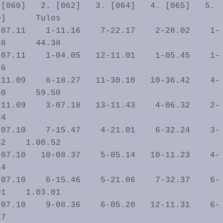
]      Tulos

8      44.38

6           

0      59.50

4           

2    1.00.52

4           

1    1.03.01

7           
