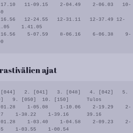
0           

.05    1.41.05

 rastivälien ajat
]   9. [050]  10. [150]      Tulos

7    1-38.22    1-39.16      39.16

5    1-03.55    1-00.54           
