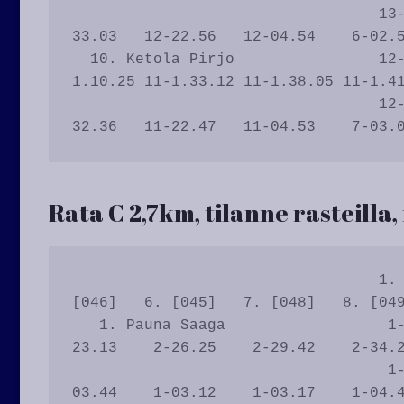
                                  13-17.10   11-09.15    2-04.49    2-06.03   10-
33.03   12-22.56   12-04.54    6-02.5
  10. Ketola Pirjo                12-16.56   12-24.55   12-31.11   12-37.49 12-
1.10.25 11-1.33.12 11-1.38.05 11-1.41
                                  12-16.56    5-07.59    8-06.16    6-06.38    9-
Rata C 2,7km, tilanne rasteilla,
                                  1. [044]   2. [041]   3. [048]   4. [042]   5. 
[046]   6. [045]   7. [048]   8. [049
   1. Pauna Saaga                  1-01.28    1-05.08    1-10.06    2-19.29    2-
23.13    2-26.25    2-29.42    2-34.2
                                   1-01.28    1-03.40    1-04.58    2-09.23    2-
03.44    1-03.12    1-03.17    1-04.4