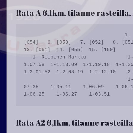
Rata A 6,1km, tilanne rasteilla,
                                  1. [060]   2. [063]   3. [071]   4. [072]   5. 
[054]   6. [053]   7. [052]   8. [051
13. [061]  14. [055]  15. [150]      
   1. Riipinen Markku              1-16.57    1-45.56    1-55.35  1-1.00.23  1-
1.07.58  1-1.13.09  1-1.19.18  1-1.25
1-2.01.52  1-2.08.19  1-2.12.10    2.
                                   1-16.57    1-28.59    1-09.39    1-04.48    1-
07.35    1-05.11    1-06.09    1-06.10
Rata A2 6,1km, tilanne rasteilla