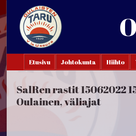
Hyppää
sisältöön
O
Etusivu
Johtokunta
Hiihto
SalRen rastit 15062022 
Oulainen, väliajat