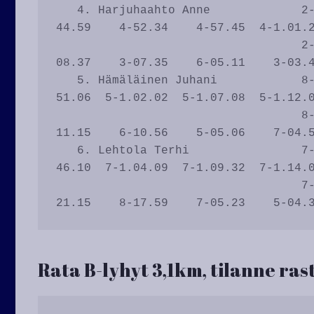
   4. Harjuhaahto Anne             2-03.58    7-27.20    7-31.43    7-36.22    4-
44.59    4-52.34    4-57.45  4-1.01.2
                                   2-03.58    8-23.22    6-04.23    6-04.39    2-
08.37    3-07.35    6-05.11    3-03.4
   5. Hämäläinen Juhani            8-09.12    8-30.19    8-32.45    8-39.51    7-
51.06  5-1.02.02  5-1.07.08  5-1.12.0
                                   8-09.12    7-21.07    5-02.26    7-07.06    4-
11.15    6-10.56    5-05.06    7-04.5
   6. Lehtola Terhi                7-05.24    5-18.19    5-20.39    4-24.55    6-
46.10  7-1.04.09  7-1.09.32  7-1.14.0
                                   7-05.24    4-12.55    3-02.20    4-04.16    6-
Rata B-lyhyt 3,1km, tilanne rast