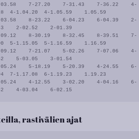
8  4-1.04.20  4-1.05.59    1.05.59

3    2-02.52    2-01.39           

0  5-1.15.05  5-1.16.59    1.16.59

2    5-03.05    3-01.54           

4  7-1.17.08  6-1.19.23    1.19.23

eilla, rastivälien ajat