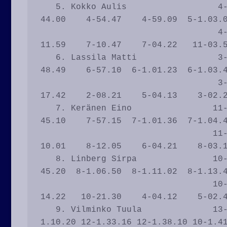
   5. Kokko Aulis                  4-07.03    5-15.31    3-20.37    5-32.01    2-
44.00    4-54.47    4-59.09  5-1.03.0
                                   4-07.03    8-08.28    3-05.06   11-11.24    5-
11.59    7-10.47    7-04.22   11-03.5
   6. Lassila Matti                3-06.23    4-14.25    2-19.50    4-31.07    8-
48.49    6-57.10  6-1.01.23  6-1.03.4
                                   3-06.23    6-08.02    7-05.25    9-11.17    8-
17.42    2-08.21    5-04.13    3-02.2
   7. Keränen Eino                11-12.26   11-21.59   10-28.33    8-35.09    5-
45.10    7-57.15  7-1.01.36  7-1.04.4
                                  11-12.26   12-09.33    9-06.34    5-06.36    3-
10.01    8-12.05    6-04.21    8-03.1
   8. Linberg Sirpa               10-11.25   10-19.27    8-24.34    3-30.58    7-
45.20  8-1.06.50  8-1.11.02  8-1.13.4
                                  10-11.25    6-08.02    4-05.07    3-06.24    7-
14.22   10-21.30    4-04.12    5-02.4
   9. Vilminko Tuula              13-17.10   13-26.25   13-31.14   11-37.17 11-
1.10.20 12-1.33.16 12-1.38.10 10-1.41