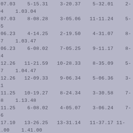
4    1.03.04

5           

7    1.03.47

4           

7    1.04.47

1           

8    1.13.48

6           

.00    1.41.00
