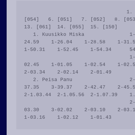
                                  1. [060]   2. [063]   3. [071]   4. [072]   5. 
[054]   6. [051]   7. [052]   8. [053
13. [061]  14. [055]  15. [150]      
   1. Kuusikko Miska               1-03.12    2-12.05    1-19.07    1-22.14    1-
24.59    1-26.04    1-28.58    1-31.51
1-50.31    1-52.45    1-54.34      54
                                   1-03.12    2-08.53    1-07.02    2-03.07    1-
02.45    1-01.05    1-02.54    1-02.53
2-03.34    2-02.14    2-01.49        
   2. Peisa Panu                   2-03.20    3-24.05    3-31.13    3-34.05    3-
37.35    3-39.37    2-42.47    2-45.5
2-1.03.44  2-1.05.56  2-1.07.39    1.
                                   2-03.20    3-20.45    2-07.08    1-02.52    2-
03.30    3-02.02    2-03.10    2-03.12