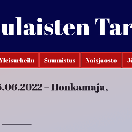
ulaisten Ta
Yleisurheilu
Suunnistus
Naisjaosto
J
15.06.2022 – Honkamaja,