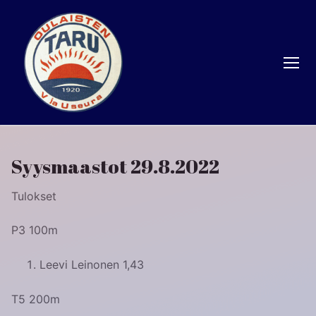
Hyppää
sisältöön
Syysmaastot 29.8.2022
Tulokset
P3 100m
Leevi Leinonen 1,43
T5 200m