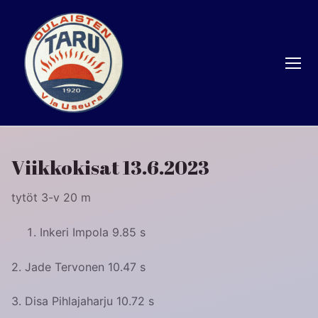
Hyppää
sisältöön
Viikkokisat 13.6.2023
tytöt 3-v 20 m
Inkeri Impola 9.85 s
2. Jade Tervonen 10.47 s
3. Disa Pihlajaharju 10.72 s