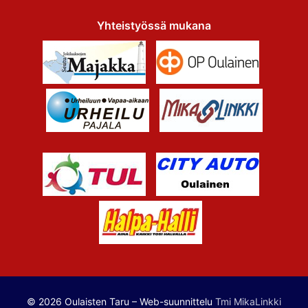
Yhteistyössä mukana
© 2026 Oulaisten Taru – Web-suunnittelu
Tmi MikaLinkki