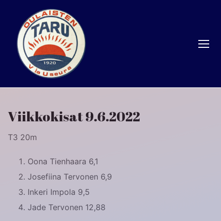
Hyppää
sisältöön
Viikkokisat 9.6.2022
T3 20m
Oona Tienhaara 6,1
Josefiina Tervonen 6,9
Inkeri Impola 9,5
Jade Tervonen 12,88