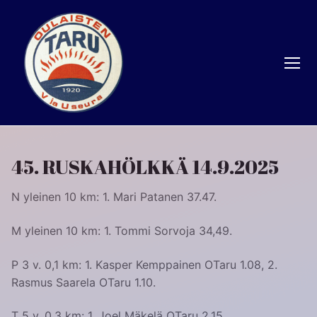
Hyppää
sisältöön
45. RUSKAHÖLKKÄ 14.9.2025
N yleinen 10 km: 1. Mari Patanen 37.47.
M yleinen 10 km: 1. Tommi Sorvoja 34,49.
P 3 v. 0,1 km: 1. Kasper Kemppainen OTaru 1.08, 2.
Rasmus Saarela OTaru 1.10.
T 5 v. 0,3 km: 1. Joel Mäkelä OTaru 2.15.