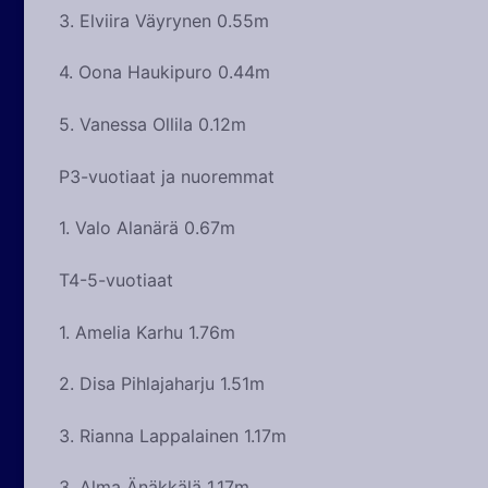
3. Elviira Väyrynen 0.55m
4. Oona Haukipuro 0.44m
5. Vanessa Ollila 0.12m
P3-vuotiaat ja nuoremmat
1. Valo Alanärä 0.67m
T4-5-vuotiaat
1. Amelia Karhu 1.76m
2. Disa Pihlajaharju 1.51m
3. Rianna Lappalainen 1.17m
3. Alma Änäkkälä 1.17m