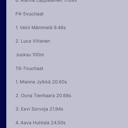
6. Rianna Lappalainen 11.69s
P4-5vuotiaat
1. Veini Mämmelä 9.46s
2. Luca Viitanen
Juoksu 100m
T6-7vuotiaat
1. Mianna Jylkkä 20.60s
2. Oona Tienhaara 20.68s
3. Eevi Sorvoja 21.94s
4. Aava Huhtala 24.50s