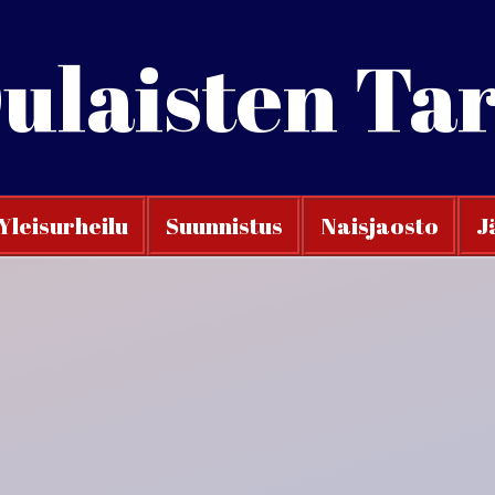
ulaisten Ta
Yleisurheilu
Suunnistus
Naisjaosto
J