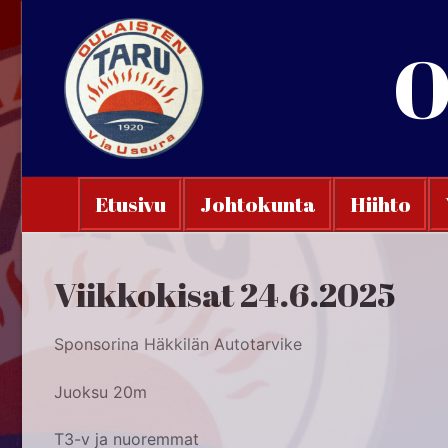
Hyppää
sisältöön
O
Etusivu
Johtokunta
Hiihto
Viikkokisat 24.6.2025
Sponsorina Häkkilän Autotarvike
Juoksu 20m
T3-v ja nuoremmat