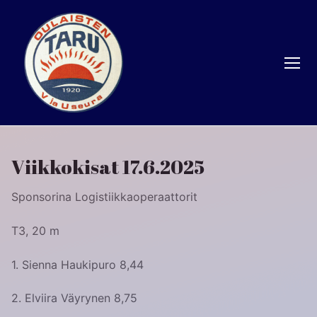
Hyppää
sisältöön
Viikkokisat 17.6.2025
Sponsorina Logistiikkaoperaattorit
T3,
20 m
1. Sienna Haukipuro 8,44
2. Elviira Väyrynen 8,75