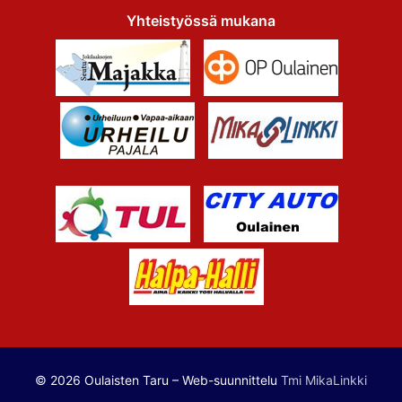
Yhteistyössä mukana
© 2026 Oulaisten Taru – Web-suunnittelu
Tmi MikaLinkki