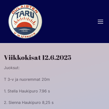
Hyppää
sisältöön
Viikkokisat 12.6.2025
Juoksut:
T 3-v ja nuoremmat 20m
1. Stella Haukipuro 7.96 s
2.
Sienna Haukipuro 8,25 s