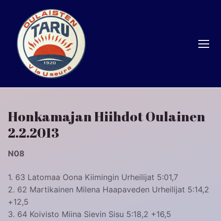
Hyppää
sisältöön
Honkamajan Hiihdot Oulainen
2.2.2013
N08
1. 63 Latomaa Oona Kiimingin Urheilijat 5:01,7
2. 62 Martikainen Milena Haapaveden Urheilijat 5:14,2
+12,5
3. 64 Koivisto Miina Sievin Sisu 5:18,2 +16,5