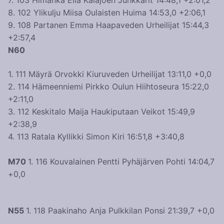
7. 103 Himanka Ella Kalajoen Junkkarit 14:48,1 +2:01,2
8. 102 Ylikulju Miisa Oulaisten Huima 14:53,0 +2:06,1
9. 108 Partanen Emma Haapaveden Urheilijat 15:44,3
+2:57,4
N60
1. 111 Mäyrä Orvokki Kiuruveden Urheilijat 13:11,0 +0,0
2. 114 Hämeenniemi Pirkko Oulun Hiihtoseura 15:22,0
+2:11,0
3. 112 Keskitalo Maija Haukiputaan Veikot 15:49,9
+2:38,9
4. 113 Ratala Kyllikki Simon Kiri 16:51,8 +3:40,8
M70
1. 116 Kouvalainen Pentti Pyhäjärven Pohti 14:04,7
+0,0
N55
1. 118 Paakinaho Anja Pulkkilan Ponsi 21:39,7 +0,0