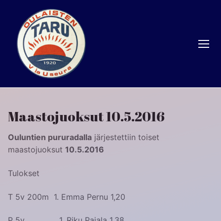
Hyppää
sisältöön
Maastojuoksut 10.5.2016
Ouluntien pururadalla
järjestettiin toiset
maastojuoksut
10.5.2016
Tulokset
T 5v 200m 1. Emma Pernu 1,20
P 5v 1. Riku Pajala 1,38