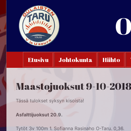
Hyppää
sisältöön
O
Etusivu
Johtokunta
Hiihto
Maastojuoksut 9-10-201
Tässä tulokset syksyn kisoista!
Asfalttijuoksut 20.9.
Tytöt 3v 100m 1. Sofianna Rasinaho O-Taru. 0,36.