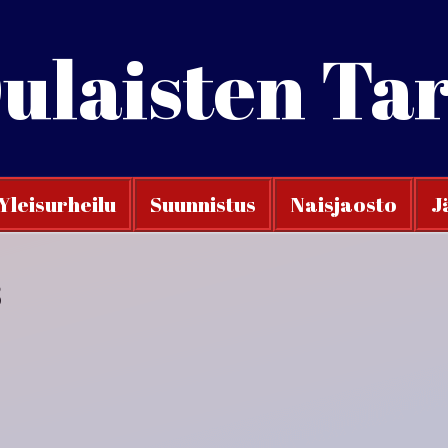
ulaisten Ta
Yleisurheilu
Suunnistus
Naisjaosto
J
8