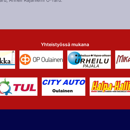
Taru, Anneli Rajaniemi O-Taru.
Yhteistyössä mukana