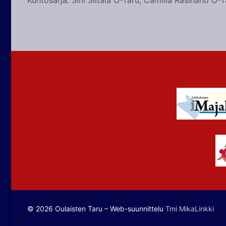
Kuntosarja: Sini Siltala O-Taru, Camilla Rasinaho O-
Artikkelien
selaus
© 2026 Oulaisten Taru – Web-suunnittelu
Tmi MikaLinkki