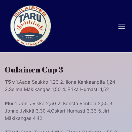
Hyppää
sisältöön
Oulainen Cup 3
T5 v
1.Aada Saukko 1,23 2. Ilona Kankaanpää 1,24
3.Selma Mäkikangas 1,50 4. Erika Hurnasti 1,52
P5v
1. Joni Jylkkä 2,50 2. Konsta Rentola 2,55 3.
Jonne Jylkkä 3,30 4.Oskari Hurnasti 3,33 5.Jiri
Mäkikangas 4,42