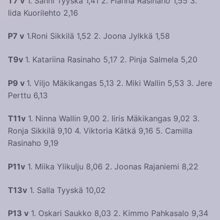
T7 v
1. Sanni Tyyskä 1,41 2. Fianna Rasinaho 1,55 3.
Iida Kuorilehto 2,16
P7 v
1.Roni Sikkilä 1,52 2. Joona Jylkkä 1,58
T9v
1. Katariina Rasinaho 5,17 2. Pinja Salmela 5,20
P9 v
1. Viljo Mäkikangas 5,13 2. Miki Wallin 5,53 3. Jere
Perttu 6,13
T11v
1. Ninna Wallin 9,00 2. Iiris Mäkikangas 9,02 3.
Ronja Sikkilä 9,10 4. Viktoria Kätkä 9,16 5. Camilla
Rasinaho 9,19
P11v
1. Miika Ylikulju 8,06 2. Joonas Rajaniemi 8,22
T13v
1. Salla Tyyskä 10,02
P13 v
1. Oskari Saukko 8,03 2. Kimmo Pahkasalo 9,34