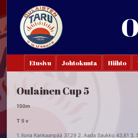
Hyppää
sisältöön
O
Etusivu
Johtokunta
Hiihto
Oulainen Cup 5
150m
T 5 v
1. Ilona Kankaanpää 37,29 2. Aada Saukko 43,61 3. S