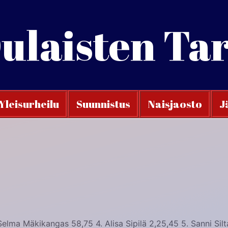
ulaisten Ta
Yleisurheilu
Suunnistus
Naisjaosto
J
elma Mäkikangas 58,75 4. Alisa Sipilä 2,25,45 5. Sanni Silt