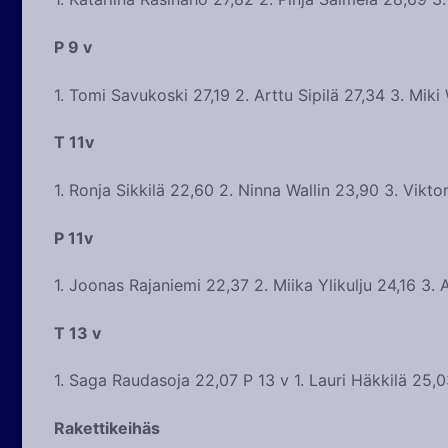
P 9 v
1. Tomi Savukoski 27,19 2. Arttu Sipilä 27,34 3. Miki
T 11v
1. Ronja Sikkilä 22,60 2. Ninna Wallin 23,90 3. Vikt
P 11v
1. Joonas Rajaniemi 22,37 2. Miika Ylikulju 24,16 3. 
T 13 v
1. Saga Raudasoja 22,07 P 13 v 1. Lauri Häkkilä 25,
Rakettikeihäs