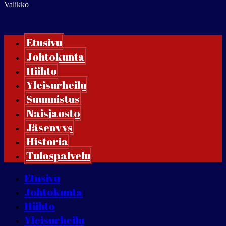
Valikko
Etusivu
Johtokunta
Hiihto
Yleisurheilu
Suunnistus
Naisjaosto
Jäsenyys
Historia
Tulospalvelu
Etusivu
Johtokunta
Hiihto
Yleisurheilu