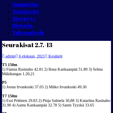
Suunnistus
Naisjaosto
Jäsenyys
Historia
Tulospalvelu
Seurakisat 2.7.-13
admin
6 elokuun, 2021
Kesälajit
T5 150m
1) Fianna Rasinaho 42.81 2) Ilona Kankaanpää 51.89 3) Selma
Mäkikangas 1.20,21
P5
1) Joona Irvankoski 37.03 2) Miiko Irvankoski 49.30
T7 150m
1) Essi Prittinen 29.83 2) Pinja Salmela 30,88 3) Katariina Rasinaho
31.90 4) Aamu Kankaanpää 32.78 5) Sanni Tyyskä 33.65