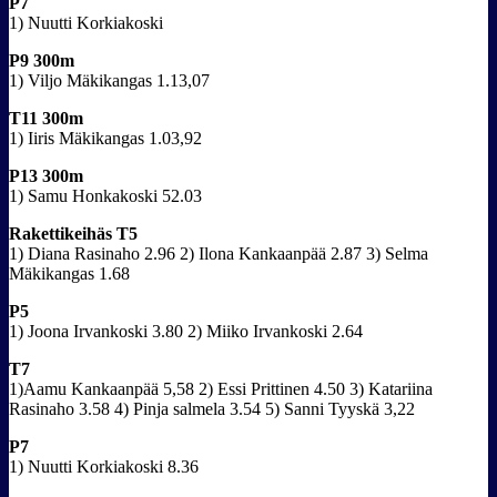
P7
1) Nuutti Korkiakoski
P9 300m
1) Viljo Mäkikangas 1.13,07
T11 300m
1) Iiris Mäkikangas 1.03,92
P13 300m
1) Samu Honkakoski 52.03
Rakettikeihäs T5
1) Diana Rasinaho 2.96 2) Ilona Kankaanpää 2.87 3) Selma
Mäkikangas 1.68
P5
1) Joona Irvankoski 3.80 2) Miiko Irvankoski 2.64
T7
1)Aamu Kankaanpää 5,58 2) Essi Prittinen 4.50 3) Katariina
Rasinaho 3.58 4) Pinja salmela 3.54 5) Sanni Tyyskä 3,22
P7
1) Nuutti Korkiakoski 8.36