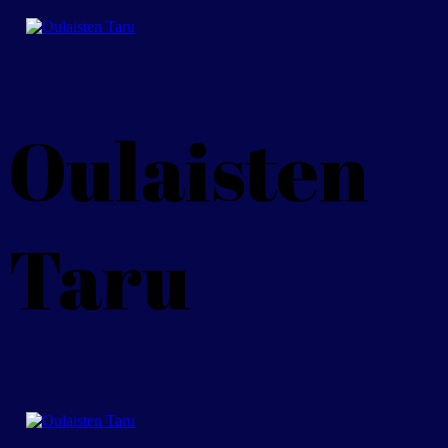
Hyppää
Valikko
Sulje
sisältöön
Oulaisten
Taru