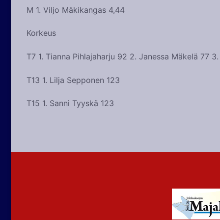
M 1. Viljo Mäkikangas 4,44
Korkeus
T7 1. Tianna Pihlajaharju 92 2. Janessa Mäkelä 77 3
T13 1. Lilja Sepponen 123
T15 1. Sanni Tyyskä 123
Artikkelien
selaus