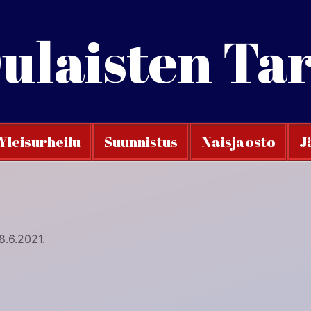
ulaisten Ta
Yleisurheilu
Suunnistus
Naisjaosto
J
 8.6.2021.