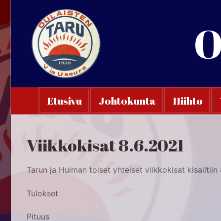
Hyppää
sisältöön
O
Etusivu
Johtokunta
Hiihto
Viikkokisat 8.6.2021
Tarun ja Huiman toiset yhteiset viikkokisat kisailtiin
Tulokset
Pituus