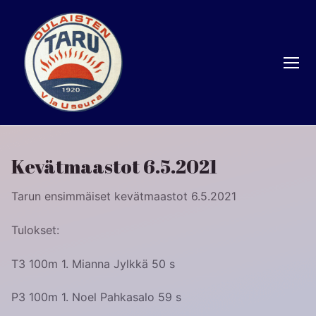
Hyppää
sisältöön
Kevätmaastot 6.5.2021
Tarun ensimmäiset kevätmaastot 6.5.2021
Tulokset:
T3 100m 1. Mianna Jylkkä 50 s
P3 100m 1. Noel Pahkasalo 59 s