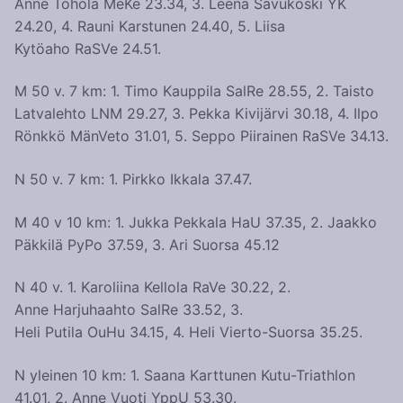
Anne Tohola MeKe 23.34, 3. Leena Savukoski YK
24.20, 4. Rauni Karstunen 24.40, 5. Liisa
Kytöaho RaSVe 24.51.
M 50 v. 7 km: 1. Timo Kauppila SalRe 28.55, 2. Taisto
Latvalehto LNM 29.27, 3. Pekka Kivijärvi 30.18, 4. Ilpo
Rönkkö MänVeto 31.01, 5. Seppo Piirainen RaSVe 34.13.
N 50 v. 7 km: 1. Pirkko Ikkala 37.47.
M 40 v 10 km: 1. Jukka Pekkala HaU 37.35, 2. Jaakko
Päkkilä PyPo 37.59, 3. Ari Suorsa 45.12
N 40 v. 1. Karoliina Kellola RaVe 30.22, 2.
Anne Harjuhaahto SalRe 33.52, 3.
Heli Putila OuHu 34.15, 4. Heli Vierto-Suorsa 35.25.
N yleinen 10 km: 1. Saana Karttunen Kutu-Triathlon
41.01, 2. Anne Vuoti YppU 53.30.