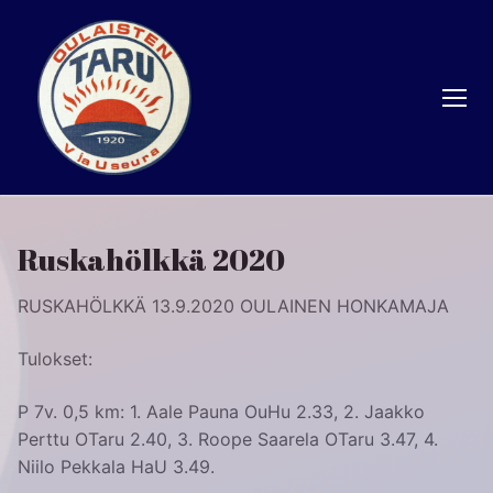
Hyppää
sisältöön
Ruskahölkkä 2020
RUSKAHÖLKKÄ 13.9.2020 OULAINEN HONKAMAJA
Tulokset:
P 7v. 0,5 km: 1. Aale Pauna OuHu 2.33, 2. Jaakko
Perttu OTaru 2.40, 3. Roope Saarela OTaru 3.47, 4.
Niilo Pekkala HaU 3.49.