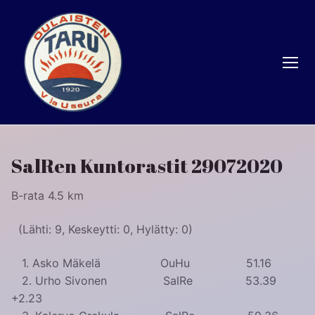
Hyppää
sisältöön
SalRen Kuntorastit 29072020
B-rata 4.5 km
(Lähti: 9, Keskeytti: 0, Hylätty: 0)
1. Asko Mäkelä OuHu 51.16
2. Urho Sivonen SalRe 53.39
+2.23