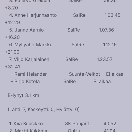
3. Kalervo Grekula SalRe 59.36
+8.20
4. Anne Harjunhaahto SalRe 1.03.45
+12.29
5. Janne Aarnio SalRe 1.07.36
+16.20
6. Myllyaho Markku SalRe 1.12.16
+21.00
7. Viljo Karjalainen SalRe 1.23.57
+32.41
– Rami Helander Suunta-Veikot Ei aikaa
– Pirjo Ketola SalRe Ei aikaa
B-lyhyt 3.1 km
(Lähti: 7, Keskeytti: 0, Hylätty: 0)
1. Kiia Kuusikko SK Pohjant… 40.52
2. Martti Kukkola OuHu 41.04