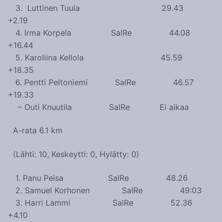
3. Luttinen Tuula 29.43
+2.19
4. Irma Korpela SalRe 44.08
+16.44
5. Karoliina Kellola 45.59
+18.35
6. Pentti Peltoniemi SalRe 46.57
+19.33
– Outi Knuutila SalRe Ei aikaa
A-rata 6.1 km
(Lähti: 10, Keskeytti: 0, Hylätty: 0)
1. Panu Peisa SalRe 48.26
2. Samuel Korhonen SalRe 49:03
3. Harri Lammi SalRe 52.36
+4.10