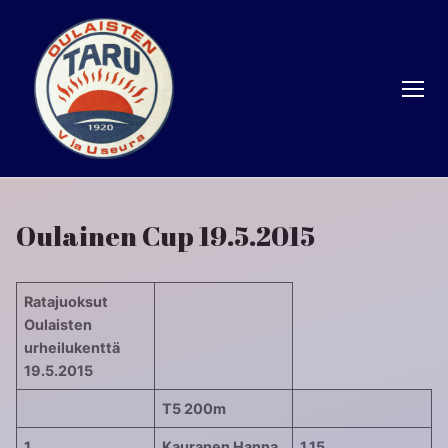
Hyppää
sisältöön
Oulainen Cup 19.5.2015
Ratajuoksut
Oulaisten
urheilukenttä
19.5.2015
T5 200m
1
Kauranen Hanna
1,15