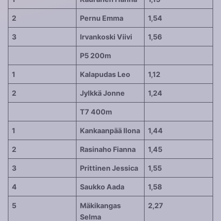
2
Pernu Emma
1,54
3
Irvankoski Viivi
1,56
P5 200m
1
Kalapudas Leo
1,12
2
Jylkkä Jonne
1,24
T7 400m
1
Kankaanpää Ilona
1,44
2
Rasinaho Fianna
1,45
3
Prittinen Jessica
1,55
4
Saukko Aada
1,58
5
Mäkikangas
2,27
Selma