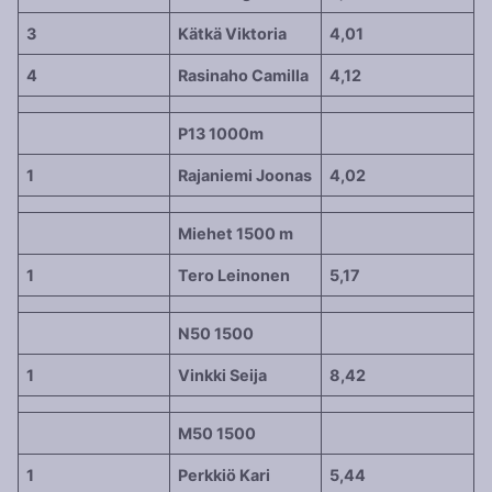
3
Kätkä Viktoria
4,01
4
Rasinaho Camilla
4,12
P13 1000m
1
Rajaniemi Joonas
4,02
Miehet 1500 m
1
Tero Leinonen
5,17
N50 1500
1
Vinkki Seija
8,42
M50 1500
1
Perkkiö Kari
5,44