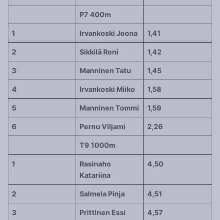
P7 400m
1
Irvankoski Joona
1,41
2
Sikkilä Roni
1,42
3
Manninen Tatu
1,45
4
Irvankoski Miiko
1,58
5
Manninen Tommi
1,59
6
Pernu Viljami
2,26
T9 1000m
1
Rasinaho
4,50
Katariina
2
Salmela Pinja
4,51
3
Prittinen Essi
4,57