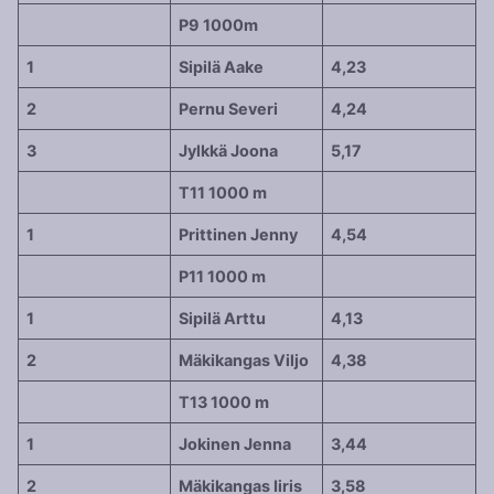
P9 1000m
1
Sipilä Aake
4,23
2
Pernu Severi
4,24
3
Jylkkä Joona
5,17
T11 1000 m
1
Prittinen Jenny
4,54
P11 1000 m
1
Sipilä Arttu
4,13
2
Mäkikangas Viljo
4,38
T13 1000 m
1
Jokinen Jenna
3,44
2
Mäkikangas Iiris
3,58