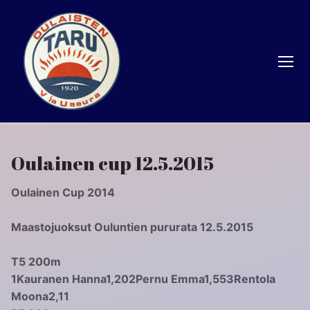
Hyppää
sisältöön
Oulainen cup 12.5.2015
Oulainen Cup 2014
Maastojuoksut Ouluntien pururata 12.5.2015
T5 200m
1
Kauranen Hanna
1,20
2
Pernu Emma
1,55
3
Rentola
Moona
2,11