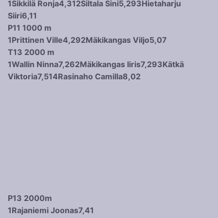
1
Sikkilä Ronja
4,31
2
Siltala Sini
5,29
3
Hietaharju
Siiri
6,11
P11 1000 m
1
Prittinen Ville
4,29
2
Mäkikangas Viljo
5,07
T13 2000 m
1
Wallin Ninna
7,26
2
Mäkikangas Iiris
7,29
3
Kätkä
Viktoria
7,51
4
Rasinaho Camilla
8,02
P13 2000m
1
Rajaniemi Joonas
7,41