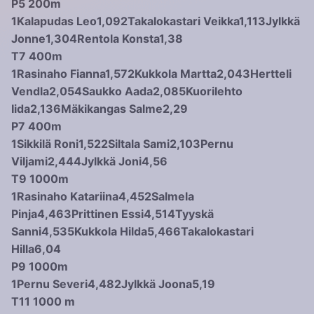
P5 200m
1
Kalapudas Leo
1,09
2
Takalokastari Veikka
1,11
3
Jylkkä
Jonne
1,30
4
Rentola Konsta
1,38
T7 400m
1
Rasinaho Fianna
1,57
2
Kukkola Martta
2,04
3
Hertteli
Vendla
2,05
4
Saukko Aada
2,08
5
Kuorilehto
Iida
2,13
6
Mäkikangas Salme
2,29
P7 400m
1
Sikkilä Roni
1,52
2
Siltala Sami
2,10
3
Pernu
Viljami
2,44
4
Jylkkä Joni
4,56
T9 1000m
1
Rasinaho Katariina
4,45
2
Salmela
Pinja
4,46
3
Prittinen Essi
4,51
4
Tyyskä
Sanni
4,53
5
Kukkola Hilda
5,46
6
Takalokastari
Hilla
6,04
P9 1000m
1
Pernu Severi
4,48
2
Jylkkä Joona
5,19
T11 1000 m