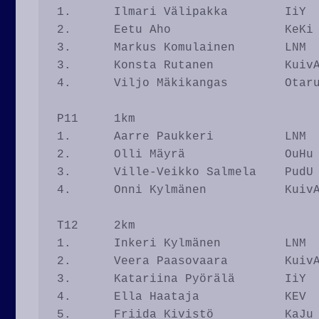
1.	Ilmari Välipakka	IiY		4.06

2.	Eetu Aho		KeKi		4.09

3.	Markus Komulainen	LNM		4.28

3.	Konsta Rutanen		KuivA		4.29

4.	Viljo Mäkikangas	Otaru		5.04

P11	1km

1.	Aarre Paukkeri		LNM		3.39

2.	Olli Mäyrä		OuHu		4.03

3.	Ville-Veikko Salmela 	PudU		4.05

4.	Onni Kylmänen		KuivA		4.30

T12	2km

1.	Inkeri Kylmänen		LNM		7.52

2.	Veera Paasovaara	KuivA		8.23

3.	Katariina Pyörälä	IiY		8.28

4.	Ella Haataja		KEV		8.34

5.	Friida Kivistö		KaJu		8.43
