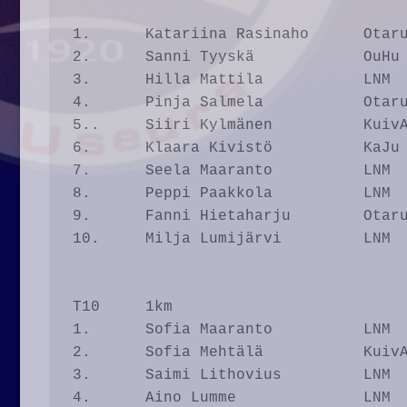
1.	Katariina Rasinaho	Otaru		4.55

2.	Sanni Tyyskä		OuHu		4.56

3.	Hilla Mattila		LNM		4.57

4.	Pinja Salmela		Otaru		5.08

5..	Siiri Kylmänen		KuivA		5.29

6.	Klaara Kivistö		KaJu		5.35

7.	Seela Maaranto		LNM		5.41

8.	Peppi Paakkola		LNM		5.48

9.	Fanni Hietaharju	Otaru		5.51

10.	Milja Lumijärvi		LNM		5.52

T10	1km						

1.	Sofia Maaranto		LNM		4.23

2.	Sofia Mehtälä		KuivA		4.26

3.	Saimi Lithovius		LNM		4.29

4.	Aino Lumme		LNM		4.37
