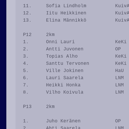
11.	Sofia Lindholm		KuivA		10.22

12.	Iitu Heikkinen		KuivA		10.25

13.	Elina Männikkö		KuivA		12.59

P12	2km

1.	Onni Lauri		KeKi		7.12

2.	Antti Juvonen		OP		7.45

3.	Topias Alho		KeKi		7.51

4.	Santtu Tervonen		KeKi		7.54

5.	Ville Jokinen		HaU		8.19

6.	Lauri Saarela		LNM		9.05

7.	Heikki Honka		LNM		9.35

8.	Vilho Koivula		LNM		10.36

P13	2km

1.	Juho Keränen		OP		6.55

2.	Ahti Saarela		LNM		7.45
