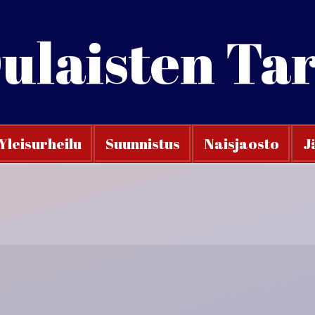
ulaisten Ta
Yleisurheilu
Suunnistus
Naisjaosto
J