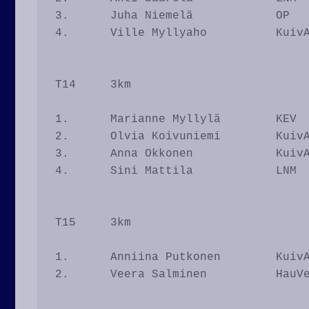
3.	Juha Niemelä		OP		8.12

4.	Ville Myllyaho		KuivA		8.27

T14	3km

1.	Marianne Myllylä	KEV		12.15

2.	Olvia Koivuniemi	KuivA		12.33

3.	Anna Okkonen		KuivA		15.08

4.	Sini Mattila		LNM		17.40							
T15	3km

1.	Anniina Putkonen	KuivA		13.01

2.	Veera Salminen		HauVe		13.08
