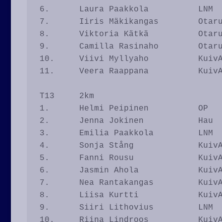
6.	Laura Paakkola		LNM		8.46

7.	Iiris Mäkikangas	Otaru		8.48

8.	Viktoria Kätkä		Otaru		9.28

9.	Camilla Rasinaho	Otaru		9.38

10.	Viivi Myllyaho		KuivA		11.36

11.	Veera Raappana		KuivA		12.56

T13	2km

1.	Helmi Peipinen		OP		7.51

2.	Jenna Jokinen		Hau		8.21

3.	Emilia Paakkola		LNM		8.30

4.	Sonja Stång		KuivA	        8.47

5.	Fanni Rousu		KuivA		8.49

6.	Jasmin Ahola		KuivA		8.51

7.	Nea Rantakangas		KuivA		9.10

8.	Liisa Kurtti		KuivA		9.33

9.	Siiri Lithovius		LNM		9.36

10.	Riina Lindroos		KuivA		10.21
