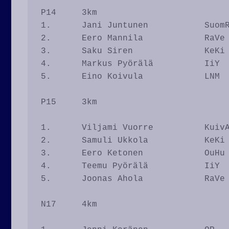
P14	3km

1.	Jani Juntunen		SuomRa	10.44

2.	Eero Mannila		RaVe		11.28

3.	Saku Siren		KeKi		11.41

4.	Markus Pyörälä		IiY		12.32

5.	Eino Koivula		LNM		13.15

P15	3km

1.	Viljami Vuorre		KuivA		10.25

2.	Samuli Ukkola		KeKi		10.53

3.	Eero Ketonen		OuHu		11.17

4.	Teemu Pyörälä		IiY		11.18

5.	Joonas Ahola		RaVe		14.43

N17	4km
