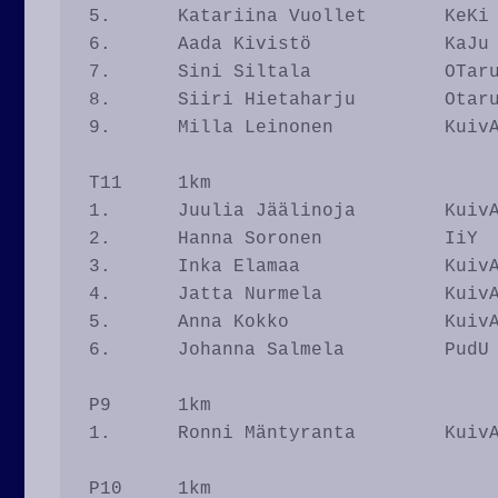
5.	Katariina Vuollet	KeKi		4.53

6.	Aada Kivistö		KaJu		5.01

7.	Sini Siltala		OTaru		5.58

8.	Siiri Hietaharju	Otaru		6.20

9.	Milla Leinonen		KuivA		7.91

T11	1km

1.	Juulia Jäälinoja	KuivA		3.55

2.	Hanna Soronen		IiY		4.03

3.	Inka Elamaa		KuivA		4.09		

4.	Jatta Nurmela		KuivA		4.21

5.	Anna Kokko		KuivA		4.29

6. 	Johanna Salmela		PudU		5.21

P9	1km

1.	Ronni Mäntyranta	KuivA		4.19

P10	1km
