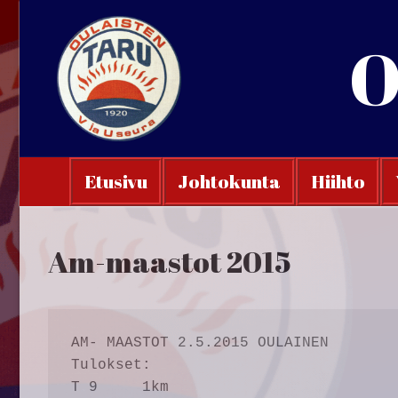
Hyppää
sisältöön
O
Etusivu
Johtokunta
Hiihto
Am-maastot 2015
AM- MAASTOT 2.5.2015 OULAINEN

Tulokset:

T 9	1km	
