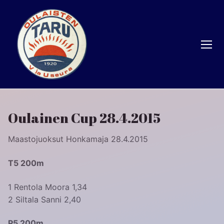
Hyppää
sisältöön
Oulainen Cup 28.4.2015
Maastojuoksut Honkamaja 28.4.2015
T5 200m
1 Rentola Moora 1,34
2 Siltala Sanni 2,40
P5 200m